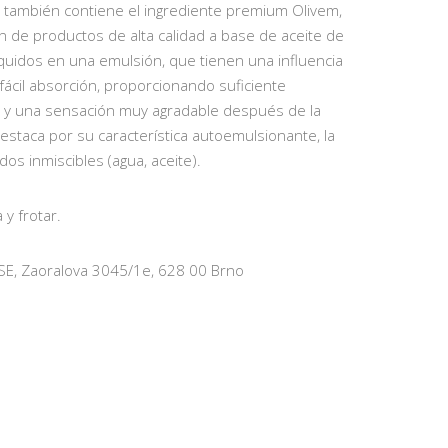
ca también contiene el ingrediente premium Olivem,
n de productos de alta calidad a base de aceite de
 líquidos en una emulsión, que tienen una influencia
fácil absorción, proporcionando suficiente
gua y una sensación muy agradable después de la
destaca por su característica autoemulsionante, la
os inmiscibles (agua, aceite).
a y frotar.
E, Zaoralova 3045/1e, 628 00 Brno