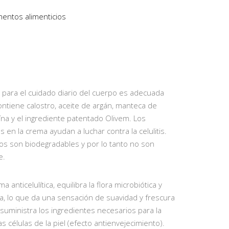
entos alimenticios
ca para el cuidado diario del cuerpo es adecuada
Contiene calostro, aceite de argán, manteca de
eína y el ingrediente patentado Olivem. Los
 en la crema ayudan a luchar contra la celulitis.
os ​​son biodegradables y por lo tanto no son
e.
a anticelulítica, equilibra la flora microbiótica y
a, lo que da una sensación de suavidad y frescura
 suministra los ingredientes necesarios para la
las células de la piel (efecto antienvejecimiento).