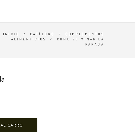
O
CATÁLOGO
CONTACTO
BUSCAR
CARRO (
0
)
INICIO
/
CATÁLOGO
/
COMPLEMENTOS
ALIMENTICIOS
/
COMO ELIMINAR LA
PAPADA
da